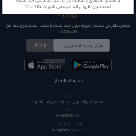
لمصممين الازواق العالمية فى الكويت Villa-S&Y
معرض دائم في مجمع الجهراء مول يضم تجمع لأصحاب المشاريع ونخبة من
المصممات
الإشتراك
معلومات الاتصال
عنوان:
مجمع الجهراء مول - مدينة الجهراء - الكويت
هاتف:
+96590939556
البريد الإلكتروني:
info@villa-sy.com