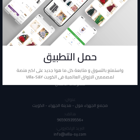
معرض دائم في مجمع الجهراء مول يضم تجمع لأصحاب المشاريع ونخبة من
المصممات
الإشتراك
حمل التطبيق
واستمتع بالتسوق و متابعة كل ما هوا جديد على اكبر منصة
لمصممين الازواق العالمية فى الكويت Villa-S&Y
معلومات الاتصال
عنوان:
مجمع الجهراء مول - مدينة الجهراء - الكويت
هاتف:
+96590939556
البريد الإلكتروني:
info@villa-sy.com